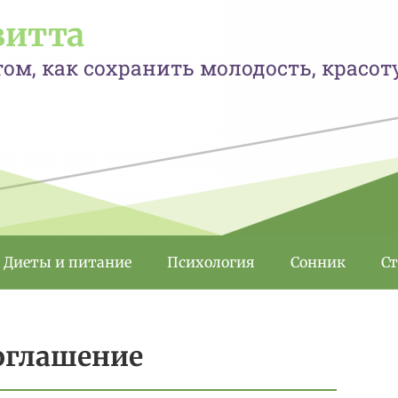
витта
том, как сохранить молодость, красот
Диеты и питание
Психология
Сонник
С
соглашение