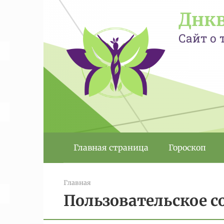
Перейти
Днк
к
контенту
Сайт о 
Главная страница
Гороскоп
Главная
Пользовательское 